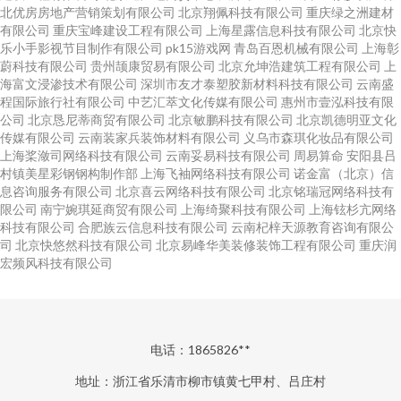
北优房房地产营销策划有限公司
北京翔佩科技有限公司
重庆绿之洲建材
有限公司
重庆宝峰建设工程有限公司
上海星露信息科技有限公司
北京快
乐小手影视节目制作有限公司
pk15游戏网
青岛百恩机械有限公司
上海彰
蔚科技有限公司
贵州颉康贸易有限公司
北京允坤浩建筑工程有限公司
上
海富文浸渗技术有限公司
深圳市友才泰塑胶新材料科技有限公司
云南盛
程国际旅行社有限公司
中艺汇萃文化传媒有限公司
惠州市壹泓科技有限
公司
北京恳尼蒂商贸有限公司
北京敏鹏科技有限公司
北京凯德明亚文化
传媒有限公司
云南装家兵装饰材料有限公司
义乌市森琪化妆品有限公司
上海桨潋司网络科技有限公司
云南妥易科技有限公司
周易算命
安阳县吕
村镇美星彩钢钢构制作部
上海飞袖网络科技有限公司
诺金富（北京）信
息咨询服务有限公司
北京喜云网络科技有限公司
北京铭瑞冠网络科技有
限公司
南宁婉琪延商贸有限公司
上海绮聚科技有限公司
上海铉杉亢网络
科技有限公司
合肥族云信息科技有限公司
云南杞梓天源教育咨询有限公
司
北京快悠然科技有限公司
北京易峰华美装修装饰工程有限公司
重庆润
宏频风科技有限公司
电话：1865826**
地址：浙江省乐清市柳市镇黄七甲村、吕庄村