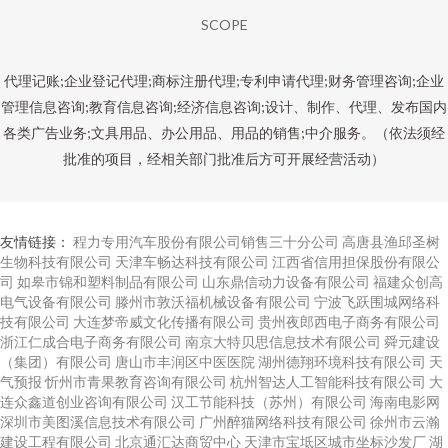
SCOPE
代理记账;企业登记代理;商标注册代理;专利申请代理;财务管理咨询;企业
管理信息咨询;教育信息咨询;经济信息咨询;设计、制作、代理、发布国内
各类广告业务;文具用品、办公用品、用品的销售;中介服务。（依法须经
批准的项目，经相关部门批准后方可开展经营活动）
友情链接：
程力专用汽车股份有限公司销售三十分公司
高唐县渔邱圣树
生物科技有限公司
天津车畅达科技有限公司
江西省信用担保股份有限公
司
如皋市锦和塑料制品有限公司
山东鼎信动力设备有限公司
福建众创高
电气设备有限公司
滕州市敦沃福机械设备有限公司
宁波飞跃围城网络科
技有限公司
大连梦帝威文化传播有限公司
贵州夜郎西电子商务有限公司
浙江仁成合电子商务有限公司
南京大特贝思信息技术有限公司
舜元建设
（集团）有限公司
唐山市丰润区中医医院
湖州德翔环境科技有限公司
天
气预报
忻州市青果教育咨询有限公司
杭州智达人工智能科技有限公司
大
连众鑫道创业咨询有限公司
汉工节能科技（苏州）有限公司
海南电影网
深圳市美图溪信息技术有限公司
广州醉猫网络科技有限公司
徐州市云瀚
建设工程有限公司
北京通汇达商贸中心
天津市宝坻区城市坐标沙发厂
湖